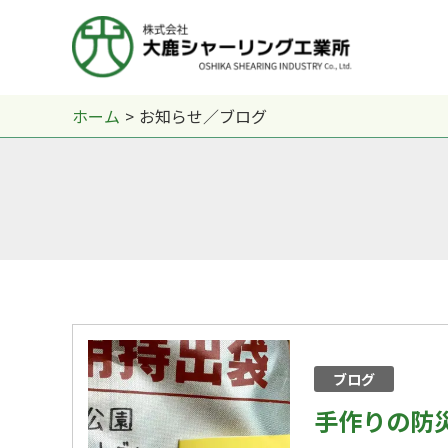
内
容
を
ス
ホーム
お知らせ／ブログ
キ
ッ
プ
手
作
ブログ
り
の
手作りの防
防