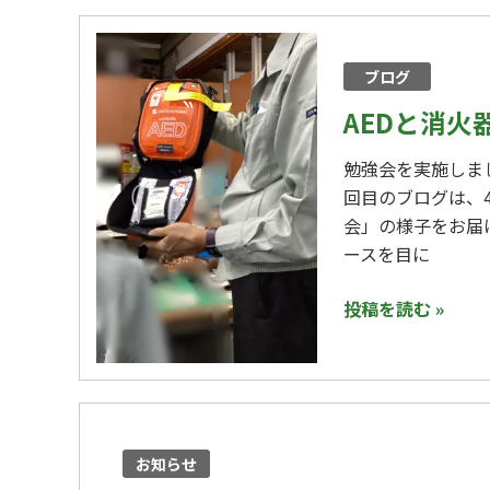
AED
と
ブログ
消
火
AEDと消火
器
勉強会を実施しま
の
回目のブログは、
使
会」の様子をお届
い
ースを目に
方
勉
投稿を読む »
強
会
ゴ
ー
お知らせ
ル