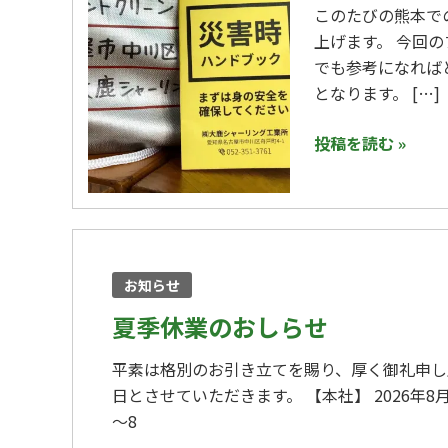
このたびの熊本で
災
上げます。 今回
ガ
でも参考になれば
イ
となります。 […]
ド
ブ
投稿を読む »
ッ
ク
に
込
夏
め
季
た
お知らせ
休
想
業
夏季休業のおしらせ
い
の
平素は格別のお引き立てを賜り、厚く御礼申し
お
日とさせていただきます。 【本社】 2026年8月11
し
～8
ら