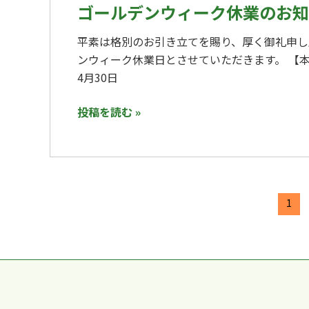
デ
ゴールデンウィーク休業のお知
ン
平素は格別のお引き立てを賜り、厚く御礼申し
ウ
ンウィーク休業日とさせていただきます。 【本社】 
ィ
4月30日
ー
ク
投稿を読む »
休
業
の
お
知
1
ら
せ