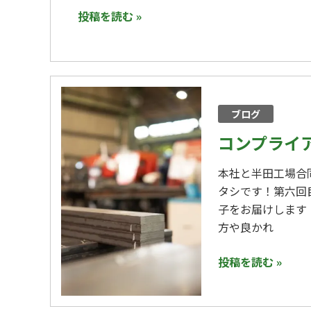
せ
投稿を読む »
コ
ン
ブログ
プ
ラ
コンプライ
イ
本社と半田工場合
ア
タシです！第六回
ン
子をお届けします
ス
方や良かれ
研
修
投稿を読む »
会