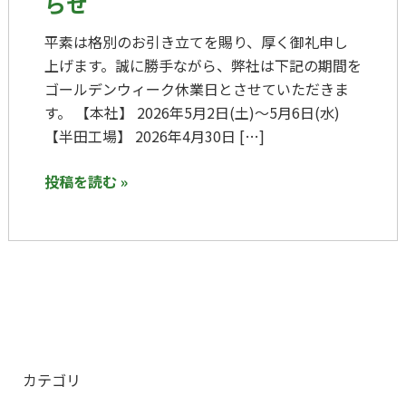
らせ
ウ
ィ
平素は格別のお引き立てを賜り、厚く御礼申し
ー
上げます。誠に勝手ながら、弊社は下記の期間を
ク
ゴールデンウィーク休業日とさせていただきま
休
す。 【本社】 2026年5月2日(土)～5月6日(水)
業
【半田工場】 2026年4月30日 […]
の
お
投稿を読む »
知
ら
せ
カテゴリ