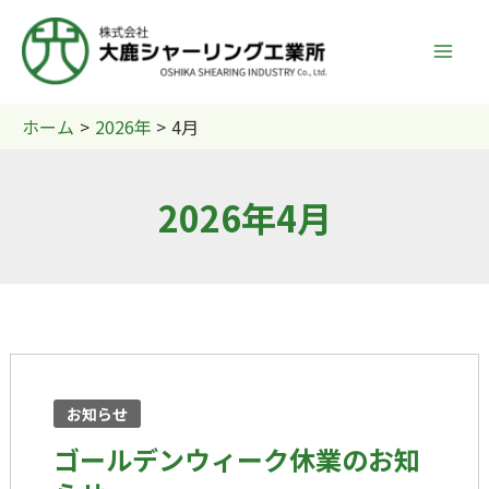
内
容
を
ス
ホーム
2026年
4月
キ
ッ
プ
2026年4月
ゴ
ー
お知らせ
ル
デ
ゴールデンウィーク休業のお知
ン