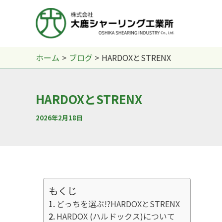
内
容
を
ス
ホーム
ブログ
HARDOXとSTRENX
キ
ッ
プ
HARDOXとSTRENX
2026年2月18日
もくじ
どっちを選ぶ!?HARDOXとSTRENX
HARDOX (ハルドックス)について